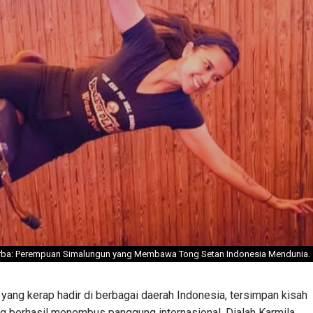
urba: Perempuan Simalungun yang Membawa Tong Setan Indonesia Mendunia.
yang kerap hadir di berbagai daerah Indonesia, tersimpan kisah
ng berhasil menembus panggung internasional. Dialah Karmila