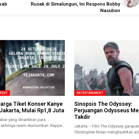
wab
Rusak di Simalungun, Ini Respons Bobby
Nasution
MENT
ENTERTAINMENT
Harga Tiket Konser Kanye
Sinopsis The Odyssey:
Jakarta, Mulai Rp1,8 Juta
Perjuangan Odysseus M
Takdir
abar yang dinantikan para
akhirnya resmi diumumkan. Rapper
Jakarta – Film The Odyssey garapan
Christopher Nolan menghadirkan ad
sinematik dari salah...