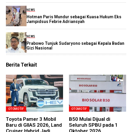
NEWS
Hotman Paris Mundur sebagai Kuasa Hukum Eks
Jampidsus Febrie Adriansyah
NEWS
Prabowo Tunjuk Sudaryono sebagai Kepala Badan
Gizi Nasional
Berita Terkait
OTOMOTIF
OTOMOTIF
Toyota Pamer 3 Mobil
B50 Mulai Dijual di
Baru di GIIAS 2026, Land
Seluruh SPBU pada 1
Cruiser Hybrid Jadi
Oktober 2026,