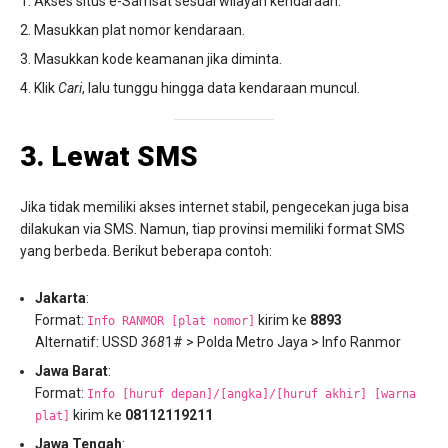
Akses situs e-Samsat sesuai wilayah kendaraan.
Masukkan plat nomor kendaraan.
Masukkan kode keamanan jika diminta.
Klik
Cari
, lalu tunggu hingga data kendaraan muncul.
3. Lewat SMS
Jika tidak memiliki akses internet stabil, pengecekan juga bisa
dilakukan via SMS. Namun, tiap provinsi memiliki format SMS
yang berbeda. Berikut beberapa contoh:
Jakarta
:
Format:
kirim ke
8893
Info RANMOR [plat nomor]
Alternatif: USSD
368
1# > Polda Metro Jaya > Info Ranmor
Jawa Barat
:
Format:
Info [huruf depan]/[angka]/[huruf akhir] [warna
kirim ke
08112119211
plat]
Jawa Tengah
: