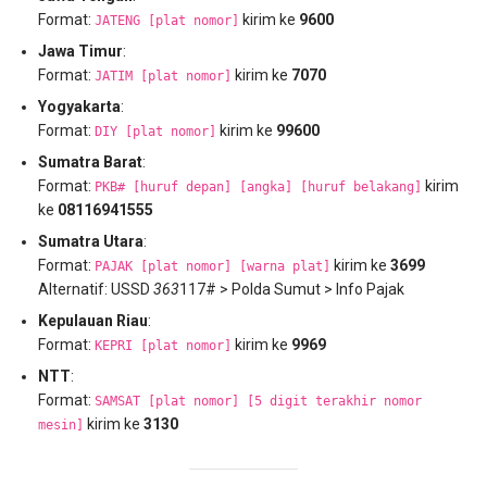
Format:
kirim ke
9600
JATENG [plat nomor]
Jawa Timur
:
Format:
kirim ke
7070
JATIM [plat nomor]
Yogyakarta
:
Format:
kirim ke
99600
DIY [plat nomor]
Sumatra Barat
:
Format:
kirim
PKB# [huruf depan] [angka] [huruf belakang]
ke
08116941555
Sumatra Utara
:
Format:
kirim ke
3699
PAJAK [plat nomor] [warna plat]
Alternatif: USSD
363
117# > Polda Sumut > Info Pajak
Kepulauan Riau
:
Format:
kirim ke
9969
KEPRI [plat nomor]
NTT
:
Format:
SAMSAT [plat nomor] [5 digit terakhir nomor
kirim ke
3130
mesin]