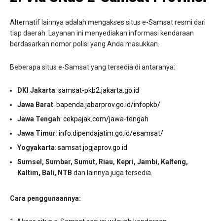
Alternatif lainnya adalah mengakses situs e-Samsat resmi dari
tiap daerah. Layanan ini menyediakan informasi kendaraan
berdasarkan nomor polisi yang Anda masukkan.
Beberapa situs e-Samsat yang tersedia di antaranya:
DKI Jakarta
:
samsat-pkb2.jakarta.go.id
Jawa Barat
:
bapenda.jabarprov.go.id/infopkb/
Jawa Tengah
:
cekpajak.com/jawa-tengah
Jawa Timur
:
info.dipendajatim.go.id/esamsat/
Yogyakarta
:
samsat.jogjaprov.go.id
Sumsel, Sumbar, Sumut, Riau, Kepri, Jambi, Kalteng,
Kaltim, Bali, NTB
dan lainnya juga tersedia.
Cara penggunaannya: