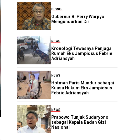
BISNIS
Gubernur BI Perry Warjiyo
Mengundurkan Diri
NEWS
Kronologi Tewasnya Penjaga
Rumah Eks Jampidsus Febrie
Adriansyah
NEWS
Hotman Paris Mundur sebagai
Kuasa Hukum Eks Jampidsus
Febrie Adriansyah
NEWS
Prabowo Tunjuk Sudaryono
sebagai Kepala Badan Gizi
Nasional
h