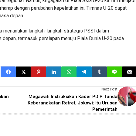
 regional. Namun, kegagalan di Piala Asia U-20 kali ini menjadi
harap dengan perubahan kepelatihan ini, Timnas U-20 dapat
masa depan.
ia menantikan langkah-langkah strategis PSSI dalam
 depan, termasuk persiapan menuju Piala Dunia U-20 pada
Next Post
ikan
Megawati Instruksikan Kader PDIP Tunda
Keberangkatan Retret, Jokowi: Itu Urusan
Pemerintah