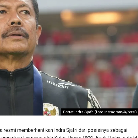
Potret Indra Sjafri (foto:instagram@/pssi)
a resmi memberhentikan Indra Sjafri dari posisinya sebagai
 diumumkan langsung oleh Ketua Umum PSSI, Erick Thohir, setela