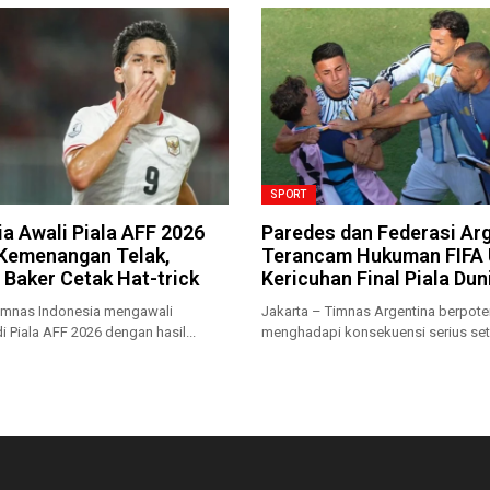
SPORT
a Awali Piala AFF 2026
Paredes dan Federasi Ar
Kemenangan Telak,
Terancam Hukuman FIFA 
 Baker Cetak Hat-trick
Kericuhan Final Piala Dun
Timnas Indonesia mengawali
Jakarta – Timnas Argentina berpote
i Piala AFF 2026 dengan hasil...
menghadapi konsekuensi serius set
insiden kericuhan yang...