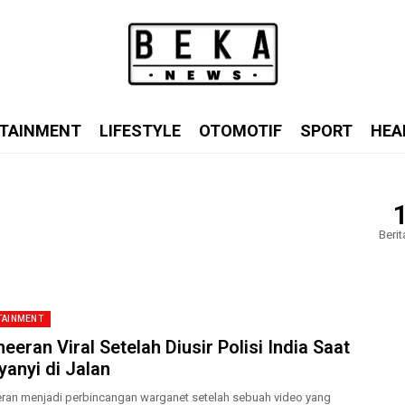
TAINMENT
LIFESTYLE
OTOMOTIF
SPORT
HEA
Berit
TAINMENT
eeran Viral Setelah Diusir Polisi India Saat
yanyi di Jalan
ran menjadi perbincangan warganet setelah sebuah video yang