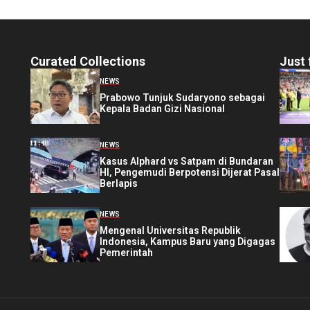
Curated Collections
Just 
NEWS
Prabowo Tunjuk Sudaryono sebagai
Kepala Badan Gizi Nasional
NEWS
Kasus Alphard vs Satpam di Bundaran
HI, Pengemudi Berpotensi Dijerat Pasal
Berlapis
NEWS
Mengenal Universitas Republik
Indonesia, Kampus Baru yang Digagas
Pemerintah