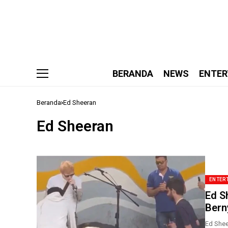
BERANDA
NEWS
ENTER
Beranda
Ed Sheeran
Ed Sheeran
ENTER
Ed Sh
Bern
Ed Shee