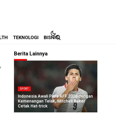
LTH
TEKNOLOGI
BISNIS
Berita Lainnya
1
a
SPORT
Indonesia Awali Piala AFF 2026 dengan
Kemenangan Telak, Mitchell Baker
Cetak Hat-trick