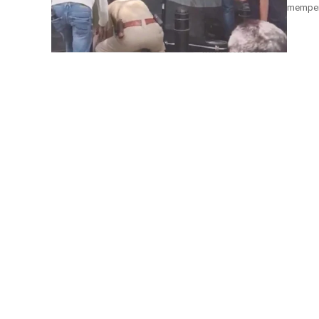
memperli
berlang