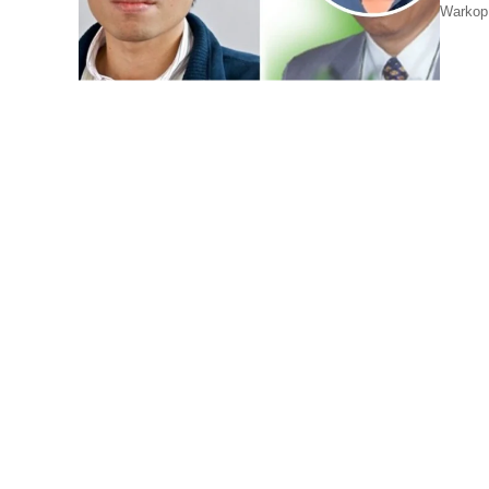
Warkop,
Tidak m