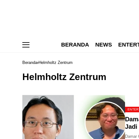
BERANDA
NEWS
ENTER
Beranda
Helmholtz Zentrum
Helmholtz Zentrum
ENTER
Dama
Jadi
Damar C