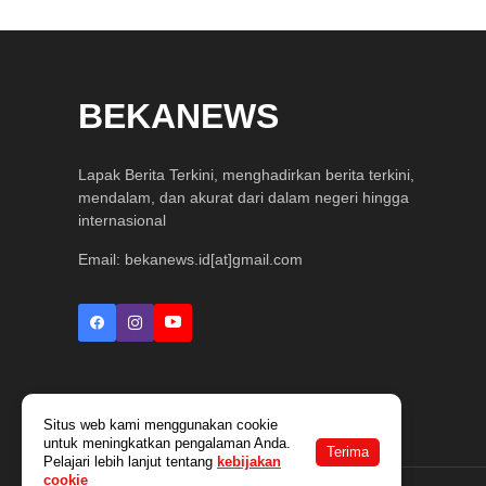
BEKANEWS
Lapak Berita Terkini, menghadirkan berita terkini,
mendalam, dan akurat dari dalam negeri hingga
internasional
Email: bekanews.id[at]gmail.com
Situs web kami menggunakan cookie
untuk meningkatkan pengalaman Anda.
Terima
Pelajari lebih lanjut tentang
kebijakan
cookie