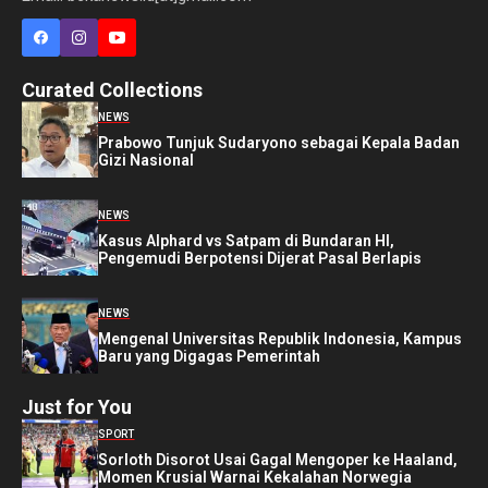
Curated Collections
NEWS
Prabowo Tunjuk Sudaryono sebagai Kepala Badan
Gizi Nasional
NEWS
Kasus Alphard vs Satpam di Bundaran HI,
Pengemudi Berpotensi Dijerat Pasal Berlapis
NEWS
Mengenal Universitas Republik Indonesia, Kampus
Baru yang Digagas Pemerintah
Just for You
SPORT
Sorloth Disorot Usai Gagal Mengoper ke Haaland,
Momen Krusial Warnai Kekalahan Norwegia