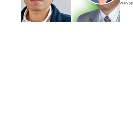
Warkop,
Tidak me