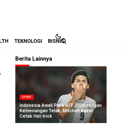
LTH
TEKNOLOGI
BISNIS
Berita Lainnya
1
a
SPORT
Indonesia Awali Piala AFF 2026 dengan
Kemenangan Telak, Mitchell Baker
Cetak Hat-trick