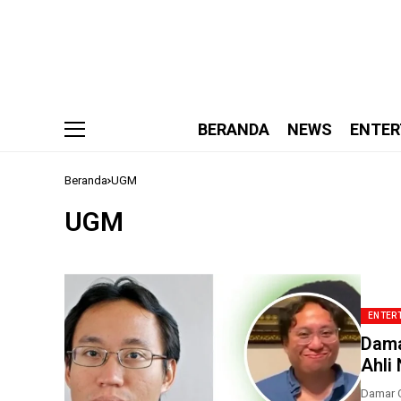
BERANDA
NEWS
ENTER
Beranda
UGM
UGM
ENTER
Dama
Ahli
Damar C