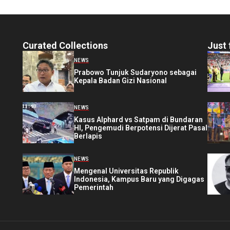
Curated Collections
Just 
NEWS
Prabowo Tunjuk Sudaryono sebagai
Kepala Badan Gizi Nasional
NEWS
Kasus Alphard vs Satpam di Bundaran
HI, Pengemudi Berpotensi Dijerat Pasal
Berlapis
NEWS
Mengenal Universitas Republik
Indonesia, Kampus Baru yang Digagas
Pemerintah