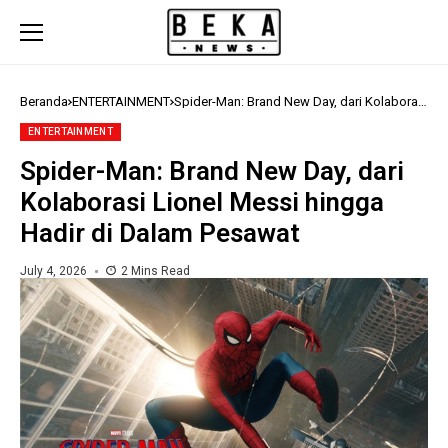
Beranda
ENTERTAINMENT
Spider-Man: Brand New Day, dari Kolaborasi
Lionel Messi hingga Hadir di Dalam
Pesawat
ENTERTAINMENT
Spider-Man: Brand New Day, dari
Kolaborasi Lionel Messi hingga
Hadir di Dalam Pesawat
July 4, 2026
2 Mins Read