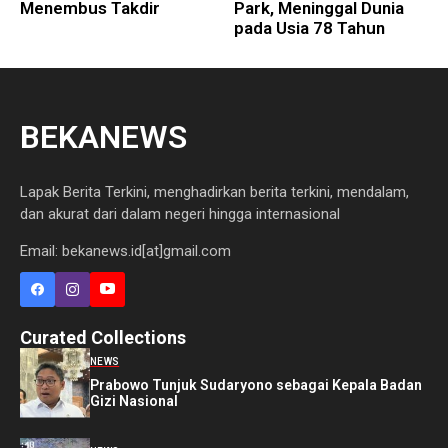
Menembus Takdir
Park, Meninggal Dunia
pada Usia 78 Tahun
BEKANEWS
Lapak Berita Terkini, menghadirkan berita terkini, mendalam,
dan akurat dari dalam negeri hingga internasional
Email: bekanews.id[at]gmail.com
Curated Collections
NEWS
Prabowo Tunjuk Sudaryono sebagai Kepala Badan
Gizi Nasional