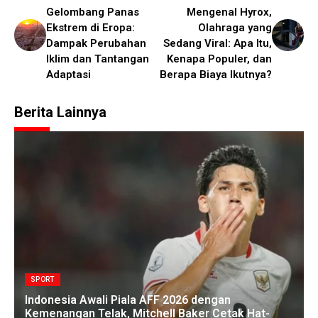
Gelombang Panas
Mengenal Hyrox,
Ekstrem di Eropa:
Olahraga yang
Dampak Perubahan
Sedang Viral: Apa Itu,
Iklim dan Tantangan
Kenapa Populer, dan
Adaptasi
Berapa Biaya Ikutnya?
Berita Lainnya
SPORT
Indonesia Awali Piala AFF 2026 dengan
Kemenangan Telak, Mitchell Baker Cetak Hat-