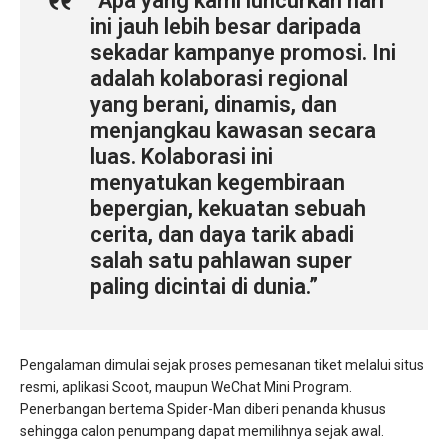
“Apa yang kami luncurkan hari
ini jauh lebih besar daripada
sekadar kampanye promosi. Ini
adalah kolaborasi regional
yang berani, dinamis, dan
menjangkau kawasan secara
luas. Kolaborasi ini
menyatukan kegembiraan
bepergian, kekuatan sebuah
cerita, dan daya tarik abadi
salah satu pahlawan super
paling dicintai di dunia.”
Pengalaman dimulai sejak proses pemesanan tiket melalui situs
resmi, aplikasi Scoot, maupun WeChat Mini Program.
Penerbangan bertema Spider-Man diberi penanda khusus
sehingga calon penumpang dapat memilihnya sejak awal.