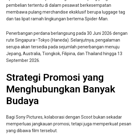
pembelian tertentu di dalam pesawat berkesempatan
membawa pulang merchandise eksklusif berupa luggage tag
dan tas lipat ramah lingkungan bertema Spider-Man.
Penerbangan perdana berlangsung pada 30 Juni 2026 dengan
rute Singapura–Tokyo (Haneda). Selanjutnya, pengalaman
serupa akan tersedia pada sejumlah penerbangan menuju
Jepang, Australia, Tiongkok, Filipina, dan Thailand hingga 13
September 2026.
Strategi Promosi yang
Menghubungkan Banyak
Budaya
Bagi Sony Pictures, kolaborasi dengan Scoot bukan sekadar
memperluas jangkauan promosi, tetapi juga memperkuat pesan
yang dibawa film tersebut.