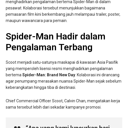
menghadirkan pengalaman bertema Spider-Man di dalam
pesawat. Kolaborasi tersebut menunjukkan bagaimana
pemasaran film kini berkembang jauh melampaui trailer, poster,
maupun wawancara para pemain.
Spider-Man Hadir dalam
Pengalaman Terbang
Scoot menjadi satu-satunya maskapai di kawasan Asia Pasifik
yang memperoleh lisensi resmi menghadirkan pengalaman
bertema
Spider-Man: Brand New Day
. Kolaborasi ini dirancang
agar penumpang merasakan nuansa Spider-Man sejak sebelum
keberangkatan hingga tiba di destinasi.
Chief Commercial Officer Scoot, Calvin Chan, mengatakan kerja
sama tersebut lebih dari sekadar kampanye promosi.