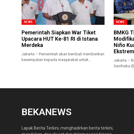
NEWS
NEWS
Pemerintah Siapkan War Tiket
BMKG Ti
Upacara HUT Ke-81 RI di Istana
Modifika
Merdeka
Niño Ku
Ekstrem
Jakarta – Pemerintah akan kembali memberikan
kesempatan kepada masyarakat untuk
Jakarta – B
menyaksikan secara...
Geofisika 
musim kema
BEKANEWS
Lapak Berita Terkini, menghadirkan berita terkini,