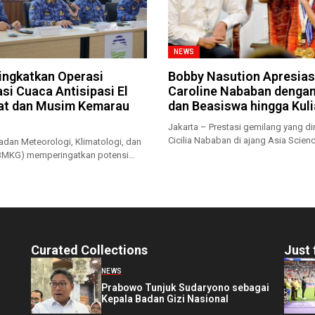
NEWS
ngkatkan Operasi
Bobby Nasution Apresias
si Cuaca Antisipasi El
Caroline Nababan denga
at dan Musim Kemarau
dan Beasiswa hingga Kul
Jakarta – Prestasi gemilang yang dir
Cicilia Nababan di ajang Asia Scienc
adan Meteorologi, Klimatologi, dan
(BMKG) memperingatkan potensi
rau...
Curated Collections
Just 
NEWS
Prabowo Tunjuk Sudaryono sebagai
Kepala Badan Gizi Nasional