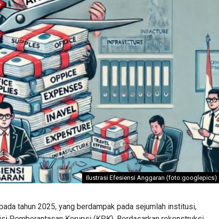
Ilustrasi Efesiensi Anggaran (foto:googlepics)
pada tahun 2025, yang berdampak pada sejumlah institusi,
isi Pemberantasan Korupsi (KPK). Berdasarkan rekonstruksi