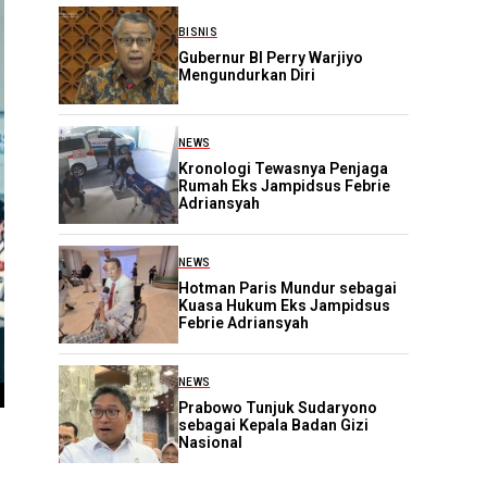
BISNIS
Gubernur BI Perry Warjiyo
Mengundurkan Diri
NEWS
Kronologi Tewasnya Penjaga
Rumah Eks Jampidsus Febrie
Adriansyah
NEWS
Hotman Paris Mundur sebagai
Kuasa Hukum Eks Jampidsus
Febrie Adriansyah
NEWS
Prabowo Tunjuk Sudaryono
sebagai Kepala Badan Gizi
Nasional