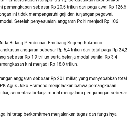
mi pemangkasan sebesar Rp 20,5 triliun dari pagu awal Rp 126,6
tongan ini tidak mempengaruhi gaji dan tunjangan pegawai,
 modal. Setelah penyesuaian, anggaran Polri menjadi Rp 106
g Muda Bidang Pembinaan Bambang Sugeng Rukmono
kasan anggaran sebesar Rp 5,4 triliun dari total pagu Rp 24,2
arang sebesar Rp 1,9 triliun serta belanja modal senilai Rp 3,4
emangkasan kini menjadi Rp 18,8 triliun.
rangan anggaran sebesar Rp 201 miliar, yang menyebabkan total
tua KPK Agus Joko Pramono menjelaskan bahwa pemangkasan
1 miliar, sementara belanja modal mengalami pengurangan sebesar
ga ini tetap berkomitmen menjalankan tugas dan fungsinya