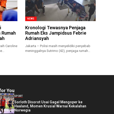
NEWS
i
Kronologi Tewasnya Penjaga
n Rumah
Rumah Eks Jampidsus Febrie
iah
Adriansyah
aih Caroline
Jakarta – Polisi masih menyelidiki penyebab
e...
meninggalnya Sutrimo (42), penjaga rumah
sekaligus...
for You
SPORT
Sorloth Disorot Usai Gagal Mengoper ke
Haaland, Momen Krusial Warnai Kekalahan
Norwegia