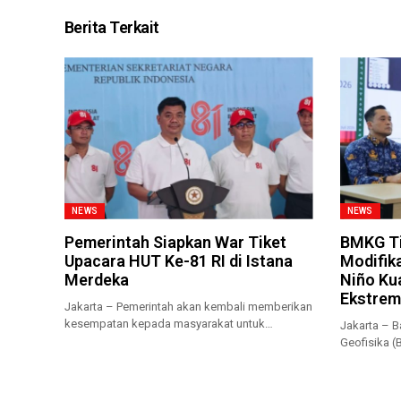
Berita Terkait
NEWS
NEWS
Pemerintah Siapkan War Tiket
BMKG Ti
Upacara HUT Ke-81 RI di Istana
Modifika
Merdeka
Niño Ku
Ekstrem
Jakarta – Pemerintah akan kembali memberikan
kesempatan kepada masyarakat untuk
Jakarta – B
menyaksikan secara...
Geofisika 
musim kema