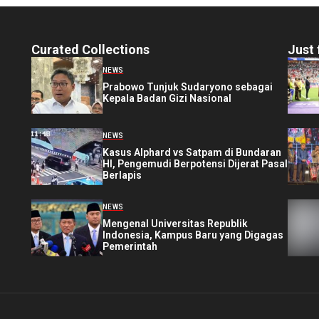
Curated Collections
Just 
NEWS
Prabowo Tunjuk Sudaryono sebagai
Kepala Badan Gizi Nasional
NEWS
Kasus Alphard vs Satpam di Bundaran
HI, Pengemudi Berpotensi Dijerat Pasal
Berlapis
NEWS
Mengenal Universitas Republik
Indonesia, Kampus Baru yang Digagas
Pemerintah