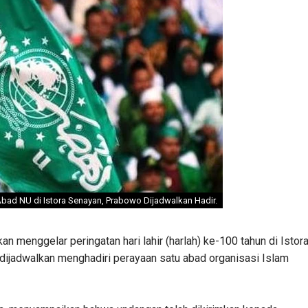
Abad NU di Istora Senayan, Prabowo Dijadwalkan Hadir.
 menggelar peringatan hari lahir (harlah) ke-100 tahun di Istor
dijadwalkan menghadiri perayaan satu abad organisasi Islam