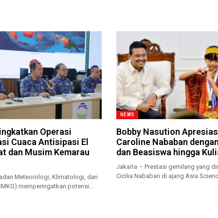
NEWS
ngkatkan Operasi
Bobby Nasution Apresias
si Cuaca Antisipasi El
Caroline Nababan denga
at dan Musim Kemarau
dan Beasiswa hingga Kul
Jakarta – Prestasi gemilang yang dir
Cicilia Nababan di ajang Asia Scienc
adan Meteorologi, Klimatologi, dan
(BMKG) memperingatkan potensi
rau...