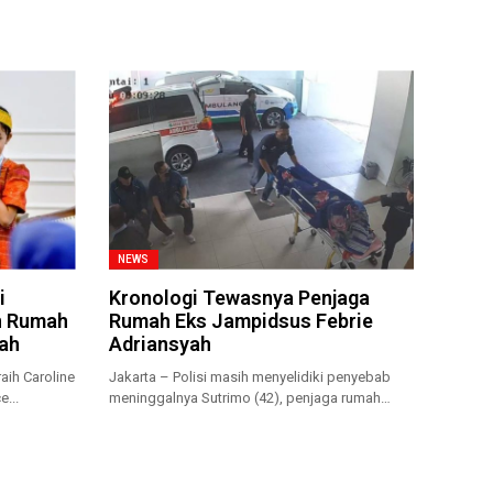
NEWS
i
Kronologi Tewasnya Penjaga
n Rumah
Rumah Eks Jampidsus Febrie
iah
Adriansyah
aih Caroline
Jakarta – Polisi masih menyelidiki penyebab
e...
meninggalnya Sutrimo (42), penjaga rumah
sekaligus...