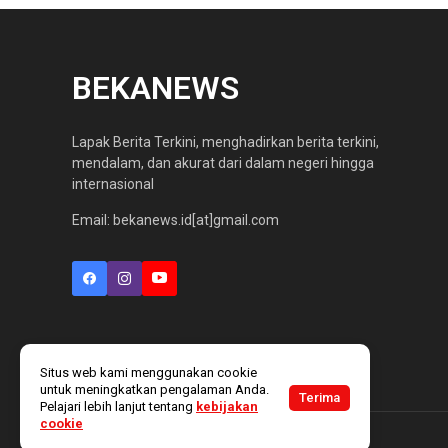
BEKANEWS
Lapak Berita Terkini, menghadirkan berita terkini,
mendalam, dan akurat dari dalam negeri hingga
internasional
Email: bekanews.id[at]gmail.com
Situs web kami menggunakan cookie
untuk meningkatkan pengalaman Anda.
Terima
Pelajari lebih lanjut tentang
kebijakan
cookie
Copyright @ 2025
Bekanews
. All rights reserved.