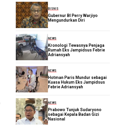
BISNIS
Gubernur BI Perry Warjiyo
Mengundurkan Diri
NEWS
Kronologi Tewasnya Penjaga
Rumah Eks Jampidsus Febrie
Adriansyah
NEWS
Hotman Paris Mundur sebagai
Kuasa Hukum Eks Jampidsus
Febrie Adriansyah
a
NEWS
Prabowo Tunjuk Sudaryono
sebagai Kepala Badan Gizi
Nasional