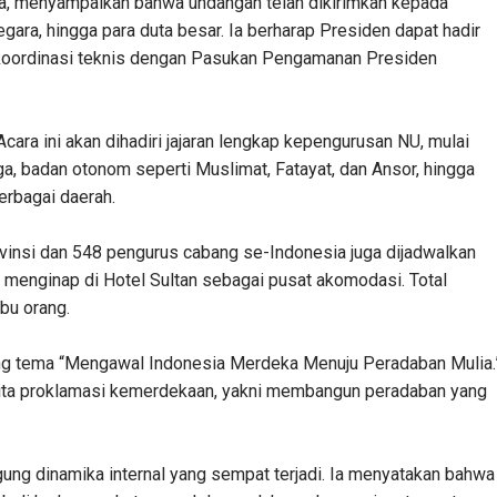
a, menyampaikan bahwa undangan telah dikirimkan kepada
egara, hingga para duta besar. Ia berharap Presiden dapat hadir
uk koordinasi teknis dengan Pasukan Pengamanan Presiden
cara ini akan dihadiri jajaran lengkap kepengurusan NU, mulai
ga, badan otonom seperti Muslimat, Fatayat, dan Ansor, hingga
erbagai daerah.
rovinsi dan 548 pengurus cabang se-Indonesia juga dijadwalkan
an menginap di Hotel Sultan sebagai pusat akomodasi. Total
ibu orang.
ng tema “Mengawal Indonesia Merdeka Menuju Peradaban Mulia.
-cita proklamasi kemerdekaan, yakni membangun peradaban yang
ng dinamika internal yang sempat terjadi. Ia menyatakan bahwa