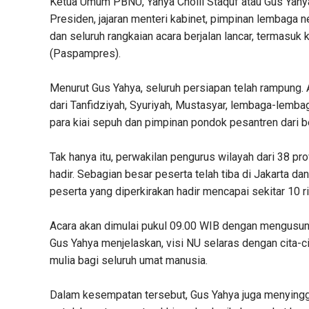
Ketua Umum PBNU, Yahya Cholil Staquf atau Gus Yahy
Presiden, jajaran menteri kabinet, pimpinan lembaga n
dan seluruh rangkaian acara berjalan lancar, termas
(Paspampres).
Menurut Gus Yahya, seluruh persiapan telah rampung. A
dari Tanfidziyah, Syuriyah, Mustasyar, lembaga-lemba
para kiai sepuh dan pimpinan pondok pesantren dari b
Tak hanya itu, perwakilan pengurus wilayah dari 38 p
hadir. Sebagian besar peserta telah tiba di Jakarta d
peserta yang diperkirakan hadir mencapai sekitar 10 r
Acara akan dimulai pukul 09.00 WIB dengan mengusu
Gus Yahya menjelaskan, visi NU selaras dengan cita
mulia bagi seluruh umat manusia.
Dalam kesempatan tersebut, Gus Yahya juga menyinggu