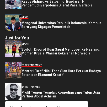
Kasus Alphard vs Satpam di Bundaran HI,
Pengemudi Berpotensi Dijerat Pasal Berlapis
NEWS
Mengenal Universitas Republik Indonesia, Kampus
Baru yang Digagas Pemerintah
Just for You
SPORT
Sorloth Disorot Usai Gagal Mengoper ke Haaland,
Momen Krusial Warnai Kekalahan Norwegia
ENTERTAINMENT
Menteri Ekraf Nilai Tona Sian Huta Perkuat Budaya
Batak dan Ekonomi Kreatif
ENTERTAINMENT
Profil Temon Templar, Komedian yang Tutup Usia
Partner Abdel Achrian