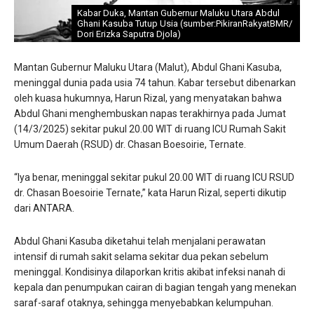
Kabar Duka, Mantan Gubernur Maluku Utara Abdul
Ghani Kasuba Tutup Usia (sumber:PikiranRakyatBMR/
Dori Erizka Saputra Djola)
Mantan Gubernur Maluku Utara (Malut), Abdul Ghani Kasuba,
meninggal dunia pada usia 74 tahun. Kabar tersebut dibenarkan
oleh kuasa hukumnya, Harun Rizal, yang menyatakan bahwa
Abdul Ghani menghembuskan napas terakhirnya pada Jumat
(14/3/2025) sekitar pukul 20.00 WIT di ruang ICU Rumah Sakit
Umum Daerah (RSUD) dr. Chasan Boesoirie, Ternate.
“Iya benar, meninggal sekitar pukul 20.00 WIT di ruang ICU RSUD
dr. Chasan Boesoirie Ternate,” kata Harun Rizal, seperti dikutip
dari ANTARA.
Abdul Ghani Kasuba diketahui telah menjalani perawatan
intensif di rumah sakit selama sekitar dua pekan sebelum
meninggal. Kondisinya dilaporkan kritis akibat infeksi nanah di
kepala dan penumpukan cairan di bagian tengah yang menekan
saraf-saraf otaknya, sehingga menyebabkan kelumpuhan.