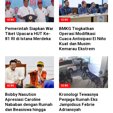
NEWS
NEWS
Pemerintah Siapkan War
BMKG Tingkatkan
Tiket Upacara HUT Ke-
Operasi Modifikasi
81 RI di Istana Merdeka
Cuaca Antisipasi El Niño
Kuat dan Musim
Kemarau Ekstrem
NEWS
NEWS
Bobby Nasution
Kronologi Tewasnya
Apresiasi Caroline
Penjaga Rumah Eks
Nababan dengan Rumah
Jampidsus Febrie
dan Beasiswa hingga
Adriansyah