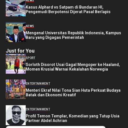
NEWS
Kasus Alphard vs Satpam di Bundaran HI,
Pengemudi Berpotensi Dijerat Pasal Berlapis
NEWS
Mengenal Universitas Republik Indonesia, Kampus
Baru yang Digagas Pemerintah
Just for You
SPORT
Sorloth Disorot Usai Gagal Mengoper ke Haaland,
Momen Krusial Warnai Kekalahan Norwegia
ENTERTAINMENT
Menteri Ekraf Nilai Tona Sian Huta Perkuat Budaya
Batak dan Ekonomi Kreatif
ENTERTAINMENT
Profil Temon Templar, Komedian yang Tutup Usia
Partner Abdel Achrian