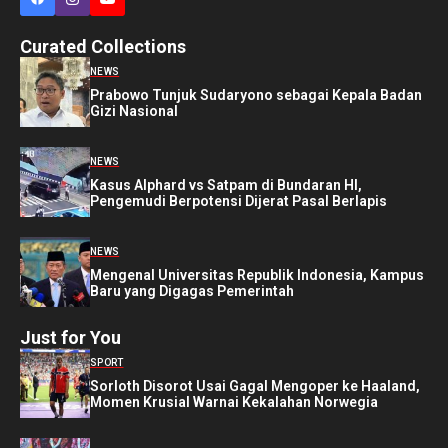
Curated Collections
NEWS
Prabowo Tunjuk Sudaryono sebagai Kepala Badan
Gizi Nasional
NEWS
Kasus Alphard vs Satpam di Bundaran HI,
Pengemudi Berpotensi Dijerat Pasal Berlapis
NEWS
Mengenal Universitas Republik Indonesia, Kampus
Baru yang Digagas Pemerintah
Just for You
SPORT
Sorloth Disorot Usai Gagal Mengoper ke Haaland,
Momen Krusial Warnai Kekalahan Norwegia