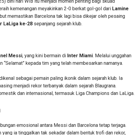
) dini hari WIB itu menjadi momen penting bagi skuad
eraih kemenangan meyakinkan 2-0 berkat gol-gol dari
Lamine
but memastikan Barcelona tak lagi bisa dikejar oleh pesaing
r LaLiga ke-28
sepanjang sejarah klub.
onel Messi
, yang kini bermain di
Inter Miami
. Melalui unggahan
pan “Selamat” kepada tim yang telah membesarkan namanya.
kenal sebagai pemain paling ikonik dalam sejarah klub. Ia
sing menjadi rekor terbanyak dalam sejarah Blaugrana.
mestik dan internasional, termasuk Liga Champions dan LaLiga.
n
ubungan emosional antara Messi dan Barcelona tetap terjaga.
ng ia tinggalkan tak sekadar dalam bentuk trofi dan rekor,