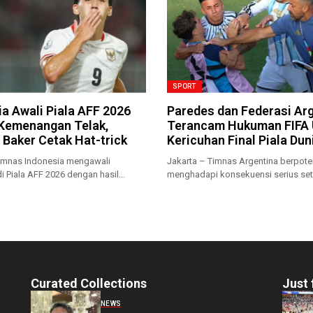
SPORT
a Awali Piala AFF 2026
Paredes dan Federasi Ar
Kemenangan Telak,
Terancam Hukuman FIFA 
 Baker Cetak Hat-trick
Kericuhan Final Piala Dun
Timnas Indonesia mengawali
Jakarta – Timnas Argentina berpote
i Piala AFF 2026 dengan hasil...
menghadapi konsekuensi serius set
insiden kericuhan yang...
Curated Collections
Just 
NEWS