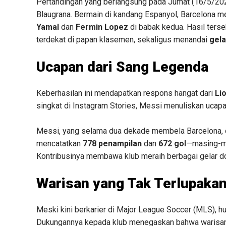
Pertandingan yang berlangsung pada Jumat (16/5/2025
Blaugrana. Bermain di kandang Espanyol, Barcelona m
Yamal
dan
Fermin Lopez
di babak kedua. Hasil terse
terdekat di papan klasemen, sekaligus menandai
gela
Ucapan dari Sang Legenda
Keberhasilan ini mendapatkan respons hangat dari
Li
singkat di Instagram Stories, Messi menuliskan uca
Messi, yang selama dua dekade membela Barcelona, di
mencatatkan
778 penampilan
dan
672 gol
—masing-ma
Kontribusinya membawa klub meraih berbagai gelar do
Warisan yang Tak Terlupaka
Meski kini berkarier di Major League Soccer (MLS), h
Dukungannya kepada klub menegaskan bahwa warisan ya