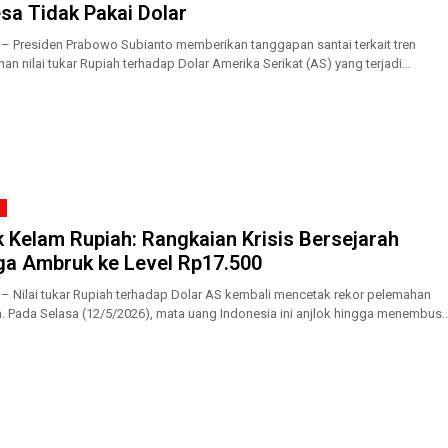
esa Tidak Pakai Dolar
 – Presiden Prabowo Subianto memberikan tanggapan santai terkait tren
an nilai tukar Rupiah terhadap Dolar Amerika Serikat (AS) yang terjadi
an ini....
k Kelam Rupiah: Rangkaian Krisis Bersejarah
ga Ambruk ke Level Rp17.500
 – Nilai tukar Rupiah terhadap Dolar AS kembali mencetak rekor pelemahan
. Pada Selasa (12/5/2026), mata uang Indonesia ini anjlok hingga menembus..