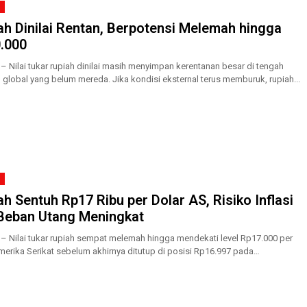
ah Dinilai Rentan, Berpotensi Melemah hingga
.000
 – Nilai tukar rupiah dinilai masih menyimpan kerentanan besar di tengah
 global yang belum mereda. Jika kondisi eksternal terus memburuk, rupiah...
ah Sentuh Rp17 Ribu per Dolar AS, Risiko Inflasi
Beban Utang Meningkat
 – Nilai tukar rupiah sempat melemah hingga mendekati level Rp17.000 per
merika Serikat sebelum akhirnya ditutup di posisi Rp16.997 pada
ngan...