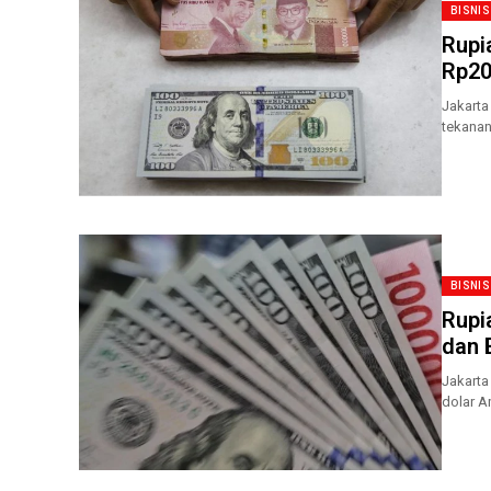
BISNIS
Rupi
Rp20
Jakarta
tekanan
BISNIS
Rupi
dan 
Jakarta
dolar A
perdaga