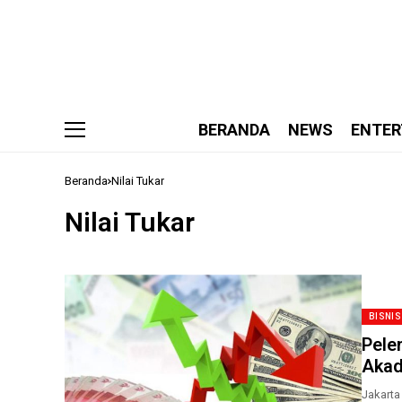
BERANDA
NEWS
ENTER
Beranda
Nilai Tukar
Nilai Tukar
BISNIS
Pele
Akad
Jakarta