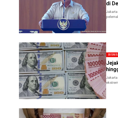
di D
Jakarta
pelemah
belakang
BISNIS
Jeja
hing
Jakarta
ekstrem