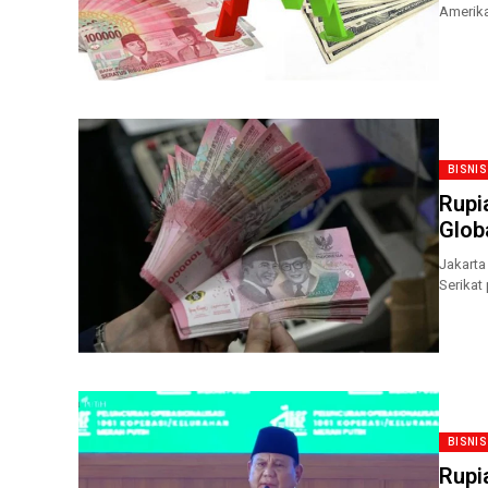
Amerika
berpote
BISNIS
Rupi
Glob
Jakarta
Serikat
Rp17.80
BISNIS
Rupi