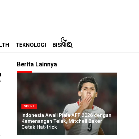
LTH
TEKNOLOGI
BISNIS
Berita Lainnya
6
a
SPORT
Indonesia Awali Piala AFF 2026 dengan
Kemenangan Telak, Mitchell Baker
Cetak Hat-trick
r