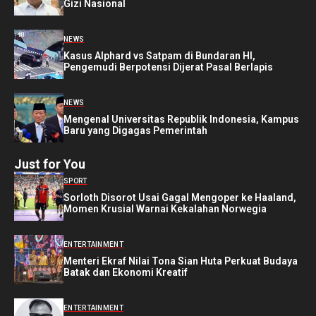
Gizi Nasional
NEWS
Kasus Alphard vs Satpam di Bundaran HI,
Pengemudi Berpotensi Dijerat Pasal Berlapis
NEWS
Mengenal Universitas Republik Indonesia, Kampus
Baru yang Digagas Pemerintah
Just for You
SPORT
Sorloth Disorot Usai Gagal Mengoper ke Haaland,
Momen Krusial Warnai Kekalahan Norwegia
ENTERTAINMENT
Menteri Ekraf Nilai Tona Sian Huta Perkuat Budaya
Batak dan Ekonomi Kreatif
ENTERTAINMENT