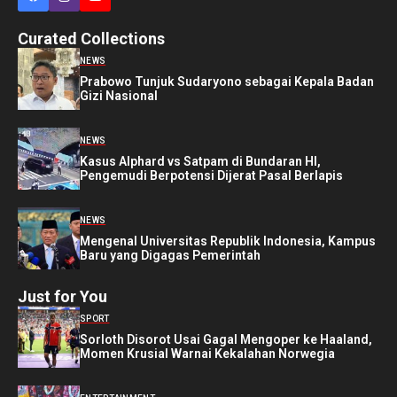
Curated Collections
NEWS
Prabowo Tunjuk Sudaryono sebagai Kepala Badan
Gizi Nasional
NEWS
Kasus Alphard vs Satpam di Bundaran HI,
Pengemudi Berpotensi Dijerat Pasal Berlapis
NEWS
Mengenal Universitas Republik Indonesia, Kampus
Baru yang Digagas Pemerintah
Just for You
SPORT
Sorloth Disorot Usai Gagal Mengoper ke Haaland,
Momen Krusial Warnai Kekalahan Norwegia