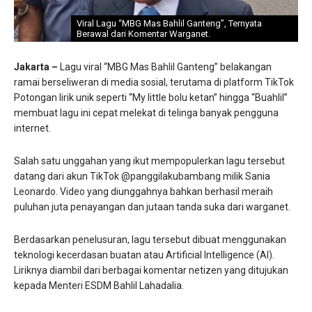
Viral Lagu “MBG Mas Bahlil Ganteng”, Ternyata
Berawal dari Komentar Warganet.
Jakarta –
Lagu viral “MBG Mas Bahlil Ganteng” belakangan
ramai berseliweran di media sosial, terutama di platform TikTok
Potongan lirik unik seperti “My little bolu ketan” hingga “Buahlil”
membuat lagu ini cepat melekat di telinga banyak pengguna
internet.
Salah satu unggahan yang ikut mempopulerkan lagu tersebut
datang dari akun TikTok @panggilakubambang milik Sania
Leonardo. Video yang diunggahnya bahkan berhasil meraih
puluhan juta penayangan dan jutaan tanda suka dari warganet.
Berdasarkan penelusuran, lagu tersebut dibuat menggunakan
teknologi kecerdasan buatan atau Artificial Intelligence (AI).
Liriknya diambil dari berbagai komentar netizen yang ditujukan
kepada Menteri ESDM Bahlil Lahadalia.