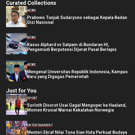
Curated Collections
NEWS
Prabowo Tunjuk Sudaryono sebagai Kepala Badan
Gizi Nasional
NEWS
Kasus Alphard vs Satpam di Bundaran HI,
Pengemudi Berpotensi Dijerat Pasal Berlapis
NEWS
Mengenal Universitas Republik Indonesia, Kampus
Baru yang Digagas Pemerintah
Just for You
SPORT
Sorloth Disorot Usai Gagal Mengoper ke Haaland,
Momen Krusial Warnai Kekalahan Norwegia
ENTERTAINMENT
Menteri Ekraf Nilai Tona Sian Huta Perkuat Budaya