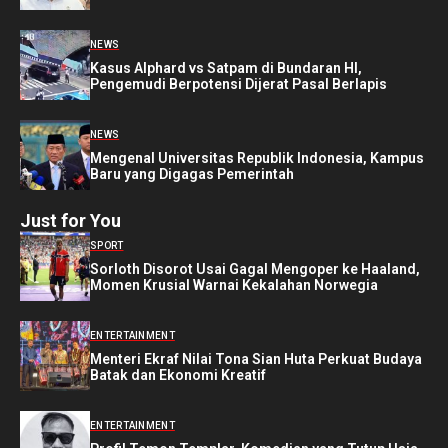
NEWS
Kasus Alphard vs Satpam di Bundaran HI,
Pengemudi Berpotensi Dijerat Pasal Berlapis
NEWS
Mengenal Universitas Republik Indonesia, Kampus
Baru yang Digagas Pemerintah
Just for You
SPORT
Sorloth Disorot Usai Gagal Mengoper ke Haaland,
Momen Krusial Warnai Kekalahan Norwegia
ENTERTAINMENT
Menteri Ekraf Nilai Tona Sian Huta Perkuat Budaya
Batak dan Ekonomi Kreatif
ENTERTAINMENT