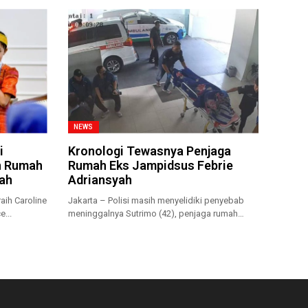
NEWS
i
Kronologi Tewasnya Penjaga
n Rumah
Rumah Eks Jampidsus Febrie
iah
Adriansyah
aih Caroline
Jakarta – Polisi masih menyelidiki penyebab
e...
meninggalnya Sutrimo (42), penjaga rumah
sekaligus...