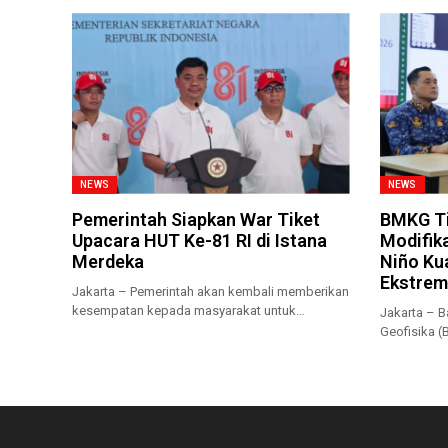
NEWS
NEWS
Pemerintah Siapkan War Tiket
BMKG Ti
Upacara HUT Ke-81 RI di Istana
Modifika
Merdeka
Niño Ku
Ekstrem
Jakarta – Pemerintah akan kembali memberikan
kesempatan kepada masyarakat untuk
Jakarta – B
menyaksikan secara...
Geofisika 
musim kema