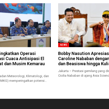
NEWS
ngkatkan Operasi
Bobby Nasution Apresias
si Cuaca Antisipasi El
Caroline Nababan denga
at dan Musim Kemarau
dan Beasiswa hingga Kul
Jakarta – Prestasi gemilang yang dir
Cicilia Nababan di ajang Asia Scienc
adan Meteorologi, Klimatologi, dan
(BMKG) memperingatkan potensi
rau...