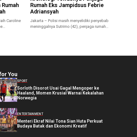
n Rumah
Rumah Eks Jampidsus Febrie
iah
Adriansyah
aih Caroline
Jakarta – Polisi masih menyelidiki penyebab
e...
meninggalnya Sutrimo (42), penjaga rumah
sekaligus...
for You
SPORT
Sorloth Disorot Usai Gagal Mengoper ke
Haaland, Momen Krusial Warnai Kekalahan
Norwegia
ENTERTAINMENT
Menteri Ekraf Nilai Tona Sian Huta Perkuat
Budaya Batak dan Ekonomi Kreatif