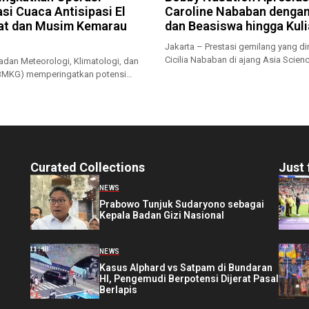
si Cuaca Antisipasi El
Caroline Nababan denga
at dan Musim Kemarau
dan Beasiswa hingga Kul
Jakarta – Prestasi gemilang yang dir
Cicilia Nababan di ajang Asia Scienc
adan Meteorologi, Klimatologi, dan
(BMKG) memperingatkan potensi
rau...
Curated Collections
Just 
NEWS
Prabowo Tunjuk Sudaryono sebagai
Kepala Badan Gizi Nasional
NEWS
Kasus Alphard vs Satpam di Bundaran
HI, Pengemudi Berpotensi Dijerat Pasal
Berlapis