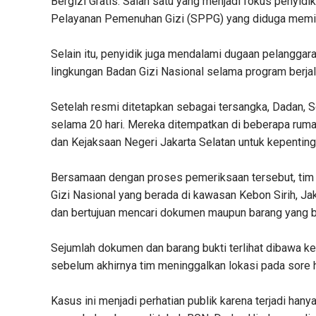
Bergizi Gratis. Salah satu yang menjadi fokus penyid
Pelayanan Pemenuhan Gizi (SPPG) yang diduga memili
Selain itu, penyidik juga mendalami dugaan pelangga
lingkungan Badan Gizi Nasional selama program berjal
Setelah resmi ditetapkan sebagai tersangka, Dadan, 
selama 20 hari. Mereka ditempatkan di beberapa rum
dan Kejaksaan Negeri Jakarta Selatan untuk kepentinga
Bersamaan dengan proses pemeriksaan tersebut, tim 
Gizi Nasional yang berada di kawasan Kebon Sirih, J
dan bertujuan mencari dokumen maupun barang yang be
Sejumlah dokumen dan barang bukti terlihat dibawa k
sebelum akhirnya tim meninggalkan lokasi pada sore h
Kasus ini menjadi perhatian publik karena terjadi ha