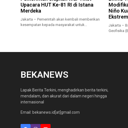
Upacara HUT Ke-81 RI di Istana
Modifika
Merdeka
Niño Ku
Ekstrem
Jakarta – Pemerintah akan kembali memberikan
kesempatan kepada masyarakat untuk
Jakarta – B
menyaksikan secara...
Geofisika 
musim kema
BEKANEWS
Lapak Berita Terkini, menghadirkan berita terkini,
mendalam, dan akurat dari dalam negeri hingga
internasional
Email: bekanews.id[at]gmail.com