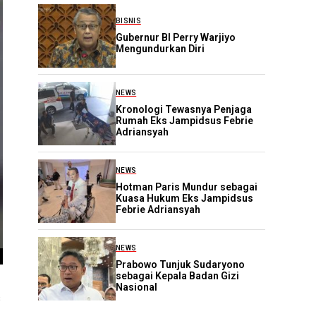
BISNIS
Gubernur BI Perry Warjiyo
Mengundurkan Diri
NEWS
Kronologi Tewasnya Penjaga
Rumah Eks Jampidsus Febrie
Adriansyah
NEWS
Hotman Paris Mundur sebagai
Kuasa Hukum Eks Jampidsus
Febrie Adriansyah
NEWS
Prabowo Tunjuk Sudaryono
sebagai Kepala Badan Gizi
Nasional
s