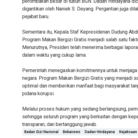
perombakan besar di tubuh BGN. Dadan Hindayana dic
digantikan oleh Naniek S. Deyang. Pergantian juga dil
pejabat baru.
Sementara itu, Kepala Staf Kepresidenan Dudung A
Program Makan Bergizi Gratis menjadi salah satu fak
Menurutnya, Presiden telah menerima berbagai lapor
dalam waktu yang cukup lama.
Pemerintah menegaskan komitmennya untuk menjaga tr
negara. Program Makan Bergizi Gratis yang menjadi sal
optimal dan memberikan manfaat bagi masyarakat ta
pidana korupsi.
Melalui proses hukum yang sedang berlangsung, pemer
sehingga seluruh program yang berkaitan dengan kepen
transparan, dan bertanggung jawab.
Badan Gizi Nasional
Bekanews
Dadan Hindayana
Kejaksaan