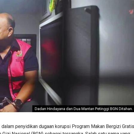
Dadan Hindayana dan Dua Mantan Petinggi BGN Ditahan.
dalam penyidikan dugaan korupsi Program Makan Bergizi Grati
 Gizi Nasional (BGN) sebagai tersangka. Salah satu nama yang