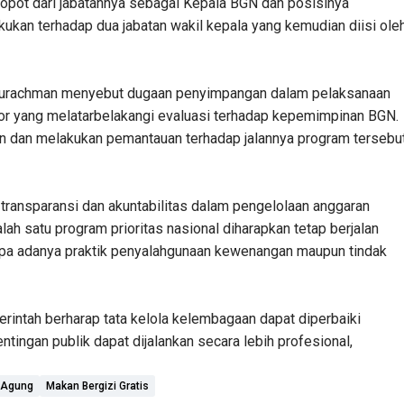
opot dari jabatannya sebagai Kepala BGN dan posisinya
akukan terhadap dua jabatan wakil kepala yang kemudian diisi ole
bdurachman menyebut dugaan penyimpangan dalam pelaksanaan
tor yang melatarbelakangi evaluasi terhadap kepemimpinan BGN.
an dan melakukan pemantauan terhadap jalannya program tersebu
ansparansi dan akuntabilitas dalam pengelolaan anggaran
ah satu program prioritas nasional diharapkan tetap berjalan
npa adanya praktik penyalahgunaan kewenangan maupun tindak
intah berharap tata kelola kelembagaan dapat diperbaiki
tingan publik dapat dijalankan secara lebih profesional,
 Agung
Makan Bergizi Gratis