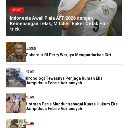
SPORT
Indonesia Awali Piala AFF 2026 dengan
Kemenangan Telak, Mitchell Baker Cetak Hat-
trick
BISNIS
Gubernur BI Perry Warjiyo Mengundurkan Diri
NEWS
Kronologi Tewasnya Penjaga Rumah Eks
Jampidsus Febrie Adriansyah
NEWS
Hotman Paris Mundur sebagai Kuasa Hukum Eks
Jampidsus Febrie Adriansyah
NEWS