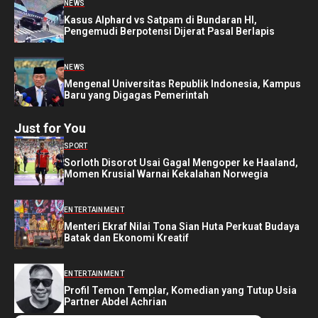
NEWS
Kasus Alphard vs Satpam di Bundaran HI,
Pengemudi Berpotensi Dijerat Pasal Berlapis
NEWS
Mengenal Universitas Republik Indonesia, Kampus
Baru yang Digagas Pemerintah
Just for You
SPORT
Sorloth Disorot Usai Gagal Mengoper ke Haaland,
Momen Krusial Warnai Kekalahan Norwegia
ENTERTAINMENT
Menteri Ekraf Nilai Tona Sian Huta Perkuat Budaya
Batak dan Ekonomi Kreatif
ENTERTAINMENT
Profil Temon Templar, Komedian yang Tutup Usia
Partner Abdel Achrian