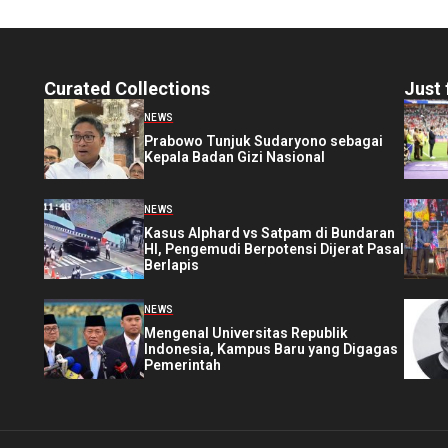
Curated Collections
Just 
NEWS
Prabowo Tunjuk Sudaryono sebagai
Kepala Badan Gizi Nasional
NEWS
Kasus Alphard vs Satpam di Bundaran
HI, Pengemudi Berpotensi Dijerat Pasal
Berlapis
NEWS
Mengenal Universitas Republik
Indonesia, Kampus Baru yang Digagas
Pemerintah