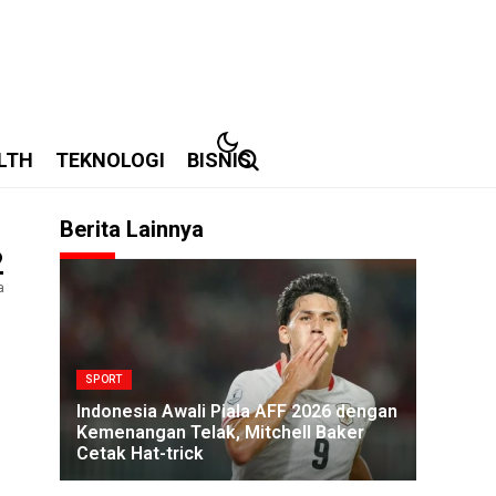
LTH
TEKNOLOGI
BISNIS
Berita Lainnya
2
a
SPORT
Indonesia Awali Piala AFF 2026 dengan
Kemenangan Telak, Mitchell Baker
Cetak Hat-trick