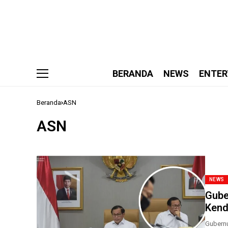
BERANDA
NEWS
ENTER
Beranda
ASN
ASN
NEWS
Gube
Kend
Gubernu