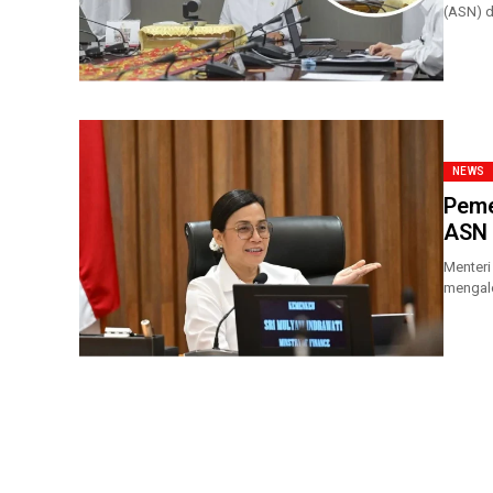
(ASN) d
kendara
NEWS
Peme
ASN 
Menteri
mengalo
aparatur