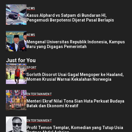
NEWS
Kasus Alphard vs Satpam di Bundaran HI,
Pengemudi Berpotensi Dijerat Pasal Berlapis
NEWS
Mengenal Universitas Republik Indonesia, Kampus
Baru yang Digagas Pemerintah
Just for You
SPORT
Sorloth Disorot Usai Gagal Mengoper ke Haaland,
Momen Krusial Warnai Kekalahan Norwegia
ENTERTAINMENT
Menteri Ekraf Nilai Tona Sian Huta Perkuat Budaya
Batak dan Ekonomi Kreatif
ENTERTAINMENT
Profil Temon Templar, Komedian yang Tutup Usia