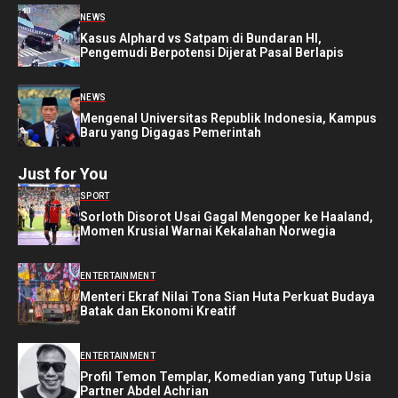
NEWS
Kasus Alphard vs Satpam di Bundaran HI,
Pengemudi Berpotensi Dijerat Pasal Berlapis
NEWS
Mengenal Universitas Republik Indonesia, Kampus
Baru yang Digagas Pemerintah
Just for You
SPORT
Sorloth Disorot Usai Gagal Mengoper ke Haaland,
Momen Krusial Warnai Kekalahan Norwegia
ENTERTAINMENT
Menteri Ekraf Nilai Tona Sian Huta Perkuat Budaya
Batak dan Ekonomi Kreatif
ENTERTAINMENT
Profil Temon Templar, Komedian yang Tutup Usia
Partner Abdel Achrian