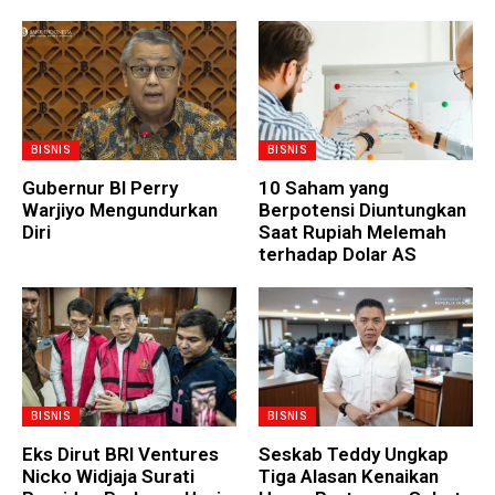
BISNIS
BISNIS
Gubernur BI Perry
10 Saham yang
Warjiyo Mengundurkan
Berpotensi Diuntungkan
Diri
Saat Rupiah Melemah
terhadap Dolar AS
BISNIS
BISNIS
Eks Dirut BRI Ventures
Seskab Teddy Ungkap
Nicko Widjaja Surati
Tiga Alasan Kenaikan