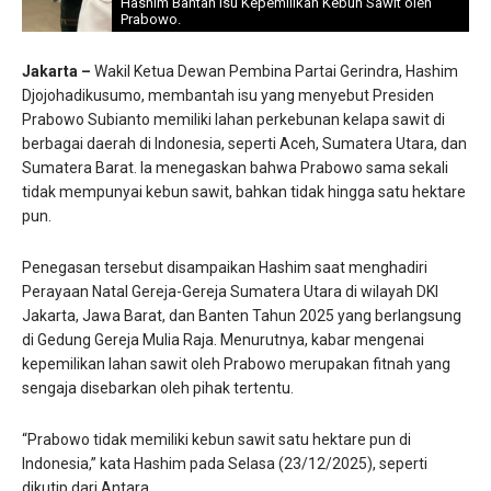
Hashim Bantah Isu Kepemilikan Kebun Sawit oleh
Prabowo.
Jakarta –
Wakil Ketua Dewan Pembina Partai Gerindra, Hashim
Djojohadikusumo, membantah isu yang menyebut Presiden
Prabowo Subianto memiliki lahan perkebunan kelapa sawit di
berbagai daerah di Indonesia, seperti Aceh, Sumatera Utara, dan
Sumatera Barat. Ia menegaskan bahwa Prabowo sama sekali
tidak mempunyai kebun sawit, bahkan tidak hingga satu hektare
pun.
Penegasan tersebut disampaikan Hashim saat menghadiri
Perayaan Natal Gereja-Gereja Sumatera Utara di wilayah DKI
Jakarta, Jawa Barat, dan Banten Tahun 2025 yang berlangsung
di Gedung Gereja Mulia Raja. Menurutnya, kabar mengenai
kepemilikan lahan sawit oleh Prabowo merupakan fitnah yang
sengaja disebarkan oleh pihak tertentu.
“Prabowo tidak memiliki kebun sawit satu hektare pun di
Indonesia,” kata Hashim pada Selasa (23/12/2025), seperti
dikutip dari Antara.