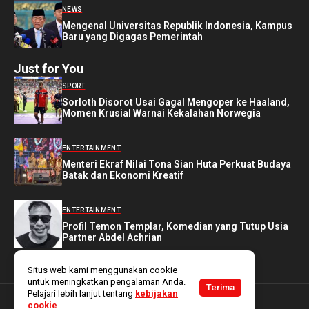
NEWS
Mengenal Universitas Republik Indonesia, Kampus
Baru yang Digagas Pemerintah
Just for You
SPORT
Sorloth Disorot Usai Gagal Mengoper ke Haaland,
Momen Krusial Warnai Kekalahan Norwegia
ENTERTAINMENT
Menteri Ekraf Nilai Tona Sian Huta Perkuat Budaya
Batak dan Ekonomi Kreatif
ENTERTAINMENT
Profil Temon Templar, Komedian yang Tutup Usia
Partner Abdel Achrian
Situs web kami menggunakan cookie
untuk meningkatkan pengalaman Anda.
Terima
Pelajari lebih lanjut tentang
kebijakan
cookie
Copyright @ 2025
Bekanews
. All rights reserved.