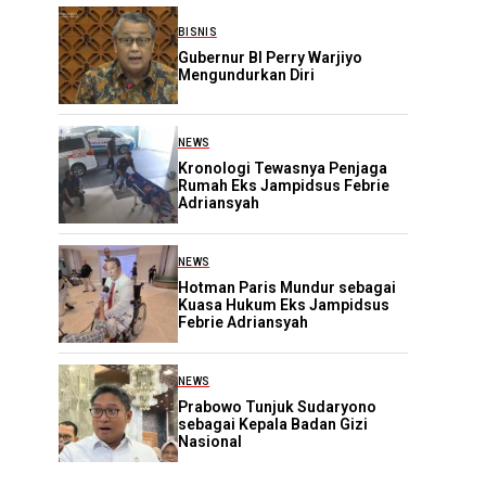
BISNIS
Gubernur BI Perry Warjiyo
Mengundurkan Diri
NEWS
Kronologi Tewasnya Penjaga
Rumah Eks Jampidsus Febrie
Adriansyah
NEWS
Hotman Paris Mundur sebagai
Kuasa Hukum Eks Jampidsus
Febrie Adriansyah
NEWS
Prabowo Tunjuk Sudaryono
sebagai Kepala Badan Gizi
Nasional