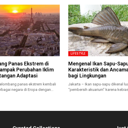
LIFESTYLE
ng Panas Ekstrem di
Mengenal Ikan Sapu-Sapu
Dampak Perubahan Iklim
Karakteristik dan Ancam
tangan Adaptasi
bagi Lingkungan
Gelombang panas ekstrem kembali
Jakarta – Ikan sapu-sapu dikenal l
bagai negara di Eropa dengan...
“pembersih akuarium” karena kebia
menempel...