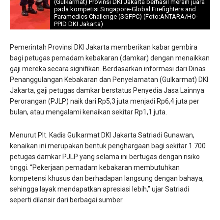
(Gulkarmat) Provinsi DKI Jakarta berhasil meraih juara
pada kompetisi Singapore-Global Firefighters and
Paramedics Challenge (SGFPC) (Foto:ANTARA/HO-
PPID DKI Jakarta)
Pemerintah Provinsi DKI Jakarta memberikan kabar gembira
bagi petugas pemadam kebakaran (damkar) dengan menaikkan
gaji mereka secara signifikan. Berdasarkan informasi dari Dinas
Penanggulangan Kebakaran dan Penyelamatan (Gulkarmat) DKI
Jakarta, gaji petugas damkar berstatus Penyedia Jasa Lainnya
Perorangan (PJLP) naik dari Rp5,3 juta menjadi Rp6,4 juta per
bulan, atau mengalami kenaikan sekitar Rp1,1 juta.
Menurut Plt. Kadis Gulkarmat DKI Jakarta Satriadi Gunawan,
kenaikan ini merupakan bentuk penghargaan bagi sekitar 1.700
petugas damkar PJLP yang selama ini bertugas dengan risiko
tinggi. “Pekerjaan pemadam kebakaran membutuhkan
kompetensi khusus dan berhadapan langsung dengan bahaya,
sehingga layak mendapatkan apresiasi lebih,” ujar Satriadi
seperti dilansir dari berbagai sumber.