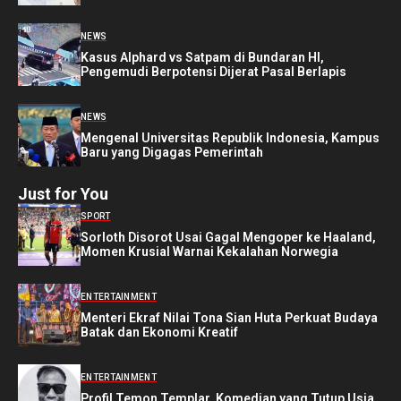
NEWS
Kasus Alphard vs Satpam di Bundaran HI,
Pengemudi Berpotensi Dijerat Pasal Berlapis
NEWS
Mengenal Universitas Republik Indonesia, Kampus
Baru yang Digagas Pemerintah
Just for You
SPORT
Sorloth Disorot Usai Gagal Mengoper ke Haaland,
Momen Krusial Warnai Kekalahan Norwegia
ENTERTAINMENT
Menteri Ekraf Nilai Tona Sian Huta Perkuat Budaya
Batak dan Ekonomi Kreatif
ENTERTAINMENT
Profil Temon Templar, Komedian yang Tutup Usia