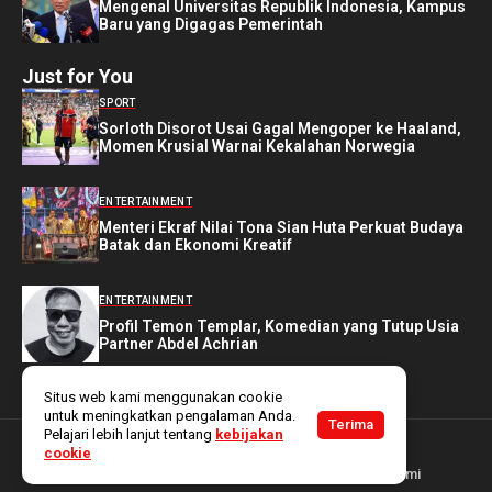
Mengenal Universitas Republik Indonesia, Kampus
Baru yang Digagas Pemerintah
Just for You
SPORT
Sorloth Disorot Usai Gagal Mengoper ke Haaland,
Momen Krusial Warnai Kekalahan Norwegia
ENTERTAINMENT
Menteri Ekraf Nilai Tona Sian Huta Perkuat Budaya
Batak dan Ekonomi Kreatif
ENTERTAINMENT
Profil Temon Templar, Komedian yang Tutup Usia
Partner Abdel Achrian
Situs web kami menggunakan cookie
untuk meningkatkan pengalaman Anda.
Terima
Pelajari lebih lanjut tentang
kebijakan
Copyright @ 2025
Bekanews
. All rights reserved.
cookie
Tentang Kami
Kebijakan Data Pribadi
Hubungi Kami