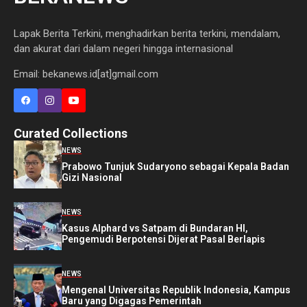
Lapak Berita Terkini, menghadirkan berita terkini, mendalam,
dan akurat dari dalam negeri hingga internasional
Email: bekanews.id[at]gmail.com
Curated Collections
NEWS
Prabowo Tunjuk Sudaryono sebagai Kepala Badan
Gizi Nasional
NEWS
Kasus Alphard vs Satpam di Bundaran HI,
Pengemudi Berpotensi Dijerat Pasal Berlapis
NEWS
Mengenal Universitas Republik Indonesia, Kampus
Baru yang Digagas Pemerintah