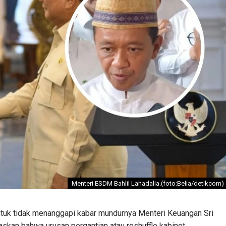
Menteri ESDM Bahlil Lahadalia.(foto:Belia/detikcom)
untuk tidak menanggapi kabar mundurnya Menteri Keuangan Sri
gaskan bahwa urusan pergantian atau reshuffle kabinet