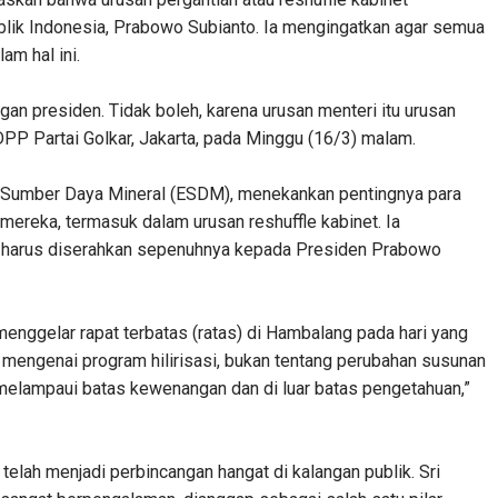
lik Indonesia, Prabowo Subianto. Ia mengingatkan agar semua
m hal ini.
an presiden. Tidak boleh, karena urusan menteri itu urusan
r DPP Partai Golkar, Jakarta, pada Minggu (16/3) malam.
an Sumber Daya Mineral (ESDM), menekankan pentingnya para
ereka, termasuk dalam urusan reshuffle kabinet. Ia
t harus diserahkan sepenuhnya kepada Presiden Prabowo
enggelar rapat terbatas (ratas) di Hambalang pada hari yang
 mengenai program hilirisasi, bukan tentang perubahan susunan
n melampaui batas kewenangan dan di luar batas pengetahuan,”
telah menjadi perbincangan hangat di kalangan publik. Sri