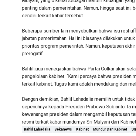
Mulyani, yang dikenal sebagai menteri keuangan yang
penting dalam pemerintahan. Namun, hingga saat ini, b
sendiri terkait kabar tersebut.
Beberapa sumber lain menyebutkan bahwa isu reshuf
jabatan pemerintahan. Hal ini biasanya dilakukan unt
prioritas program pemerintah. Namun, keputusan akhi
prerogatif.
Bahlil juga menegaskan bahwa Partai Golkar akan se
pengelolaan kabinet. “Kami percaya bahwa presiden 
terkait kabinet. Tugas kami adalah mendukung dan mel
Dengan demikian, Bahlil Lahadalia memilih untuk tidak
sepenuhnya kepada Presiden Prabowo Subianto. Ia m
kewenangan presiden dalam mengambil keputusan terka
resmi terkait kabar mundurnya Sri Mulyani dari Kabine
Bahlil Lahadalia
Bekanews
Kabinet
Mundur Dari Kabinet
Sr