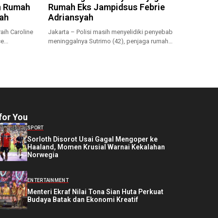
n Rumah
Rumah Eks Jampidsus Febrie
iah
Adriansyah
aih Caroline
Jakarta – Polisi masih menyelidiki penyebab
e...
meninggalnya Sutrimo (42), penjaga rumah
sekaligus...
for You
SPORT
Sorloth Disorot Usai Gagal Mengoper ke
Haaland, Momen Krusial Warnai Kekalahan
Norwegia
ENTERTAINMENT
Menteri Ekraf Nilai Tona Sian Huta Perkuat
Budaya Batak dan Ekonomi Kreatif