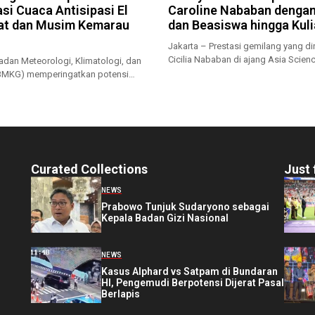
si Cuaca Antisipasi El
Caroline Nababan denga
at dan Musim Kemarau
dan Beasiswa hingga Kul
Jakarta – Prestasi gemilang yang dir
Cicilia Nababan di ajang Asia Scienc
adan Meteorologi, Klimatologi, dan
(BMKG) memperingatkan potensi
rau...
Curated Collections
Just 
NEWS
Prabowo Tunjuk Sudaryono sebagai
Kepala Badan Gizi Nasional
NEWS
Kasus Alphard vs Satpam di Bundaran
HI, Pengemudi Berpotensi Dijerat Pasal
Berlapis