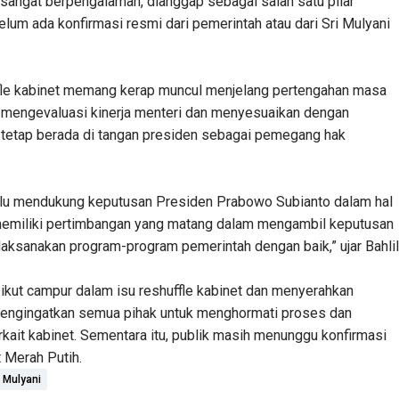
 sangat berpengalaman, dianggap sebagai salah satu pilar
elum ada konfirmasi resmi dari pemerintah atau dari Sri Mulyani
fle kabinet memang kerap muncul menjelang pertengahan masa
uk mengevaluasi kinerja menteri dan menyesuaikan dengan
r tetap berada di tangan presiden sebagai pemegang hak
lalu mendukung keputusan Presiden Prabowo Subianto dalam hal
memiliki pertimbangan yang matang dalam mengambil keputusan
aksanakan program-program pemerintah dengan baik,” ujar Bahlil
 ikut campur dalam isu reshuffle kabinet dan menyerahkan
engingatkan semua pihak untuk menghormati proses dan
it kabinet. Sementara itu, publik masih menunggu konfirmasi
t Merah Putih.
i Mulyani