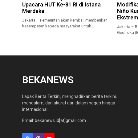
Upacara HUT Ke-81 RI di Istana
Modifika
Merdeka
Niño Ku
Ekstrem
Jakarta – Pemerintah akan kembali memberikan
kesempatan kepada masyarakat untuk
Jakarta – B
menyaksikan secara...
Geofisika 
musim kema
BEKANEWS
Lapak Berita Terkini, menghadirkan berita terkini,
mendalam, dan akurat dari dalam negeri hingga
internasional
Email: bekanews.id[at]gmail.com