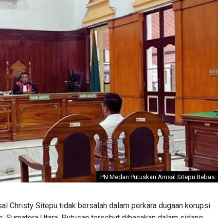
PN Medan Putuskan Amsal Sitepu Bebas.
 Christy Sitepu tidak bersalah dalam perkara dugaan korupsi
o, Sumatera Utara. Putusan tersebut dibacakan dalam sidang