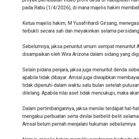
pada Rabu (1/4/2026), di mana majelis hakim membeb
Ketua majelis hakim, M Yusafrihardi Girsang, menega
terbukti secara sah dan meyakinkan selama persidang
Sebelumnya, jaksa penuntut umum sempat menuntut Am
disampaikan oleh Wira Arizona dalam sidang yang dige
Selain pidana penjara, jaksa juga menuntut denda seb
apabila tidak dibayar. Amsal juga diwajibkan membay
tidak dipenuhi dalam waktu satu bulan setelah putusa
dilelang. Apabila nilai aset tidak mencukupi, maka ak
Dalam pertimbangannya, jaksa menilai terdapat hal-ha
mengakui perbuatan serta dinilai berbelit-belit selam
Amsal belum pernah menjalani hukuman sebelumnya.