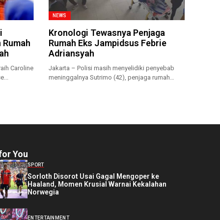
NEWS
i
Kronologi Tewasnya Penjaga
n Rumah
Rumah Eks Jampidsus Febrie
iah
Adriansyah
aih Caroline
Jakarta – Polisi masih menyelidiki penyebab
e...
meninggalnya Sutrimo (42), penjaga rumah
sekaligus...
for You
SPORT
Sorloth Disorot Usai Gagal Mengoper ke
Haaland, Momen Krusial Warnai Kekalahan
Norwegia
ENTERTAINMENT