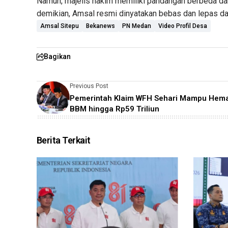
Namun, majelis hakim memiliki pandangan berbeda da
demikian, Amsal resmi dinyatakan bebas dan lepas dar
Amsal Sitepu
Bekanews
PN Medan
Video Profil Desa
Bagikan
Previous Post
Pemerintah Klaim WFH Sehari Mampu Hem
BBM hingga Rp59 Triliun
Berita Terkait