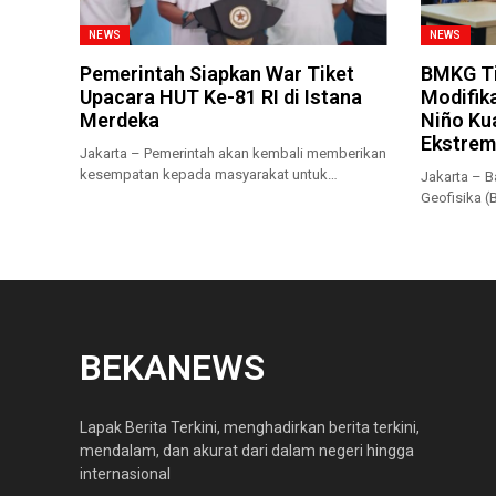
NEWS
NEWS
Pemerintah Siapkan War Tiket
BMKG Ti
Upacara HUT Ke-81 RI di Istana
Modifika
Merdeka
Niño Ku
Ekstrem
Jakarta – Pemerintah akan kembali memberikan
kesempatan kepada masyarakat untuk
Jakarta – B
menyaksikan secara...
Geofisika 
musim kema
BEKANEWS
Lapak Berita Terkini, menghadirkan berita terkini,
mendalam, dan akurat dari dalam negeri hingga
internasional