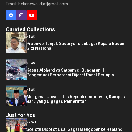
Email: bekanews.id[at]gmail.com
Curated Collections
NEWS
Prabowo Tunjuk Sudaryono sebagai Kepala Badan
Gizi Nasional
NEWS
Kasus Alphard vs Satpam di Bundaran HI,
Pengemudi Berpotensi Dijerat Pasal Berlapis
NEWS
Mengenal Universitas Republik Indonesia, Kampus
Baru yang Digagas Pemerintah
Just for You
SPORT
Sorloth Disorot Usai Gagal Mengoper ke Haaland,