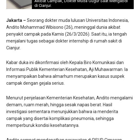
Akibat Campak, Dokter Muda Gugur Saat Mengabdi
di Cianjur.
Jakarta –
Seorang dokter muda lulusan Universitas Indonesia,
Andito Mohammad Wibisono (26), meninggal dunia akibat
penyakit campak pada Kamis (26/3/2026). Saat itu, ia tengah
menjalani tugas sebagai dokter internship di rumah sakit di
Cianjur.
Kabar duka ini dikonfirmasi oleh Kepala Biro Komunikasi dan
Informasi Publik Kementerian Kesehatan, Aji Muhawarman. Ia
menyampaikan bahwa almarhum merupakan kasus suspek
campak dengan gejala serius.
Menurut penjelasan Kementerian Kesehatan, Andito mengalami
demam, ruam merah, hingga sesak napas berat. Hasil
investigasi sementara menunjukkan bahwa ia menderita
campak yang disertai komplikasi pneumonia, sehingga
memperburuk kondisi kesehatannya.
Andito sempat mendapatkan perawatan di RSUD Cimacan,