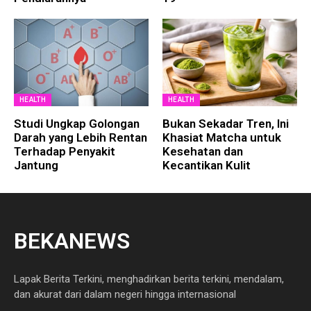
HEALTH
HEALTH
Studi Ungkap Golongan
Bukan Sekadar Tren, Ini
Darah yang Lebih Rentan
Khasiat Matcha untuk
Terhadap Penyakit
Kesehatan dan
Jantung
Kecantikan Kulit
BEKANEWS
Lapak Berita Terkini, menghadirkan berita terkini, mendalam,
dan akurat dari dalam negeri hingga internasional